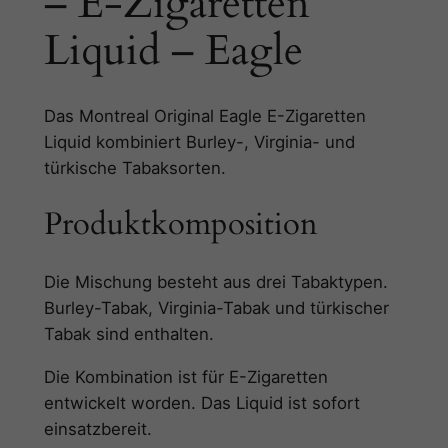
– E-Zigaretten
E
Liquid – Eagle
-
Z
i
g
Das Montreal Original Eagle E-Zigaretten
a
Liquid kombiniert Burley-, Virginia- und
r
türkische Tabaksorten.
e
Produktkomposition
t
t
e
Die Mischung besteht aus drei Tabaktypen.
n
Burley-Tabak, Virginia-Tabak und türkischer
L
Tabak sind enthalten.
i
q
Die Kombination ist für E-Zigaretten
u
entwickelt worden. Das Liquid ist sofort
i
einsatzbereit.