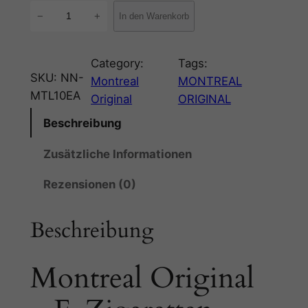
M
−
+
In den Warenkorb
o
n
t
Category:
Tags:
SKU:
NN-
r
Montreal
MONTREAL
MTL10EA
e
Original
ORIGINAL
a
Beschreibung
l
O
Zusätzliche Informationen
r
Rezensionen (0)
i
g
Beschreibung
i
n
a
Montreal Original
l
–