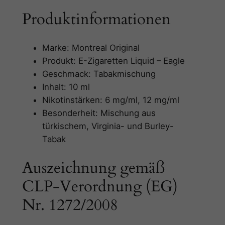
d
Produktinformationen
–
E
a
Marke: Montreal Original
g
Produkt: E-Zigaretten Liquid – Eagle
l
Geschmack: Tabakmischung
e
Inhalt: 10 ml
M
Nikotinstärken: 6 mg/ml, 12 mg/ml
e
Besonderheit: Mischung aus
n
türkischem, Virginia- und Burley-
g
Tabak
e
Auszeichnung gemäß
CLP-Verordnung (EG)
Nr. 1272/2008