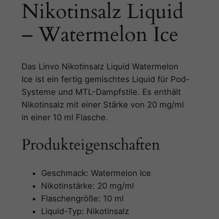
Nikotinsalz Liquid
z
L
– Watermelon Ice
i
q
u
Das Linvo Nikotinsalz Liquid Watermelon
i
Ice ist ein fertig gemischtes Liquid für Pod-
d
Systeme und MTL-Dampfstile. Es enthält
–
Nikotinsalz mit einer Stärke von 20 mg/ml
W
in einer 10 ml Flasche.
a
t
Produkteigenschaften
e
r
m
Geschmack: Watermelon Ice
e
Nikotinstärke: 20 mg/ml
l
Flaschengröße: 10 ml
o
Liquid-Typ: Nikotinsalz