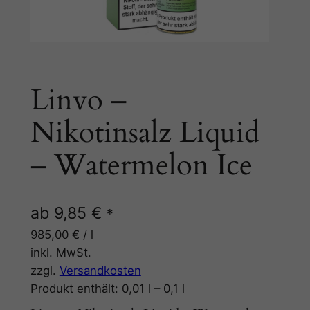
Linvo –
Nikotinsalz Liquid
– Watermelon Ice
ab
9,85
€
*
985,00
€
/
l
inkl. MwSt.
zzgl.
Versandkosten
Produkt enthält: 0,01
l
– 0,1
l