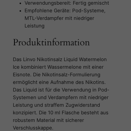
n
Verwendungsbereit: Fertig gemischt
I
Empfohlene Geräte: Pod-Systeme,
c
MTL-Verdampfer mit niedriger
e
Leistung
M
Produktinformation
e
n
g
Das Linvo Nikotinsalz Liquid Watermelon
e
Ice kombiniert Wassermelone mit einer
Eisnote. Die Nikotinsalz-Formulierung
ermöglicht eine Aufnahme des Nikotins.
Das Liquid ist für die Verwendung in Pod-
Systemen und Verdampfern mit niedriger
Leistung und straffem Zugwiderstand
konzipiert. Die 10 ml Flasche besteht aus
robustem Material mit sicherer
Verschlusskappe.