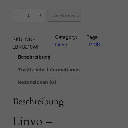
L
−
+
In den Warenkorb
i
n
v
Category:
Tags:
SKU:
NN-
o
Linvo
LINVO
LBNSL10WI
–
Beschreibung
N
i
Zusätzliche Informationen
k
o
Rezensionen (0)
t
i
Beschreibung
n
s
Linvo –
a
l