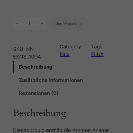
E
−
+
In den Warenkorb
l
u
x
Category:
Tags:
SKU:
NN-
–
Elux
ELUX
EXNSL10OA
N
Beschreibung
i
k
Zusätzliche Informationen
o
t
Rezensionen (0)
i
n
Beschreibung
s
a
l
Dieses Liquid enthält die Aromen Ananas