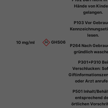
e
Hände von Kinde
gelangen.
P103 Vor Gebrau
Kennzeichnungseti
lesen.
GHS06
10 mg/ml
P264 Nach Gebrau
gründlich wasch
P301+P310 Be
Verschlucken: Sof
Giftinformationsze
oder Arzt anrufe
P501 Inhalt/Behäl
entsprechend d
örtlichen Vorschri