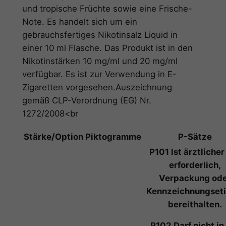
z
und tropische Früchte sowie eine Frische-
L
Note. Es handelt sich um ein
i
gebrauchsfertiges Nikotinsalz Liquid in
q
einer 10 ml Flasche. Das Produkt ist in den
u
Nikotinstärken 10 mg/ml und 20 mg/ml
i
verfügbar. Es ist zur Verwendung in E-
d
Zigaretten vorgesehen.Auszeichnung
–
gemäß CLP-Verordnung (EG) Nr.
O
1272/2008<br
a
Stärke/Option
Piktogramme
P-Sätze
s
i
P101 Ist ärztlicher
s
erforderlich,
M
Verpackung od
e
Kennzeichnungseti
n
bereithalten.
g
P102 Darf nicht in