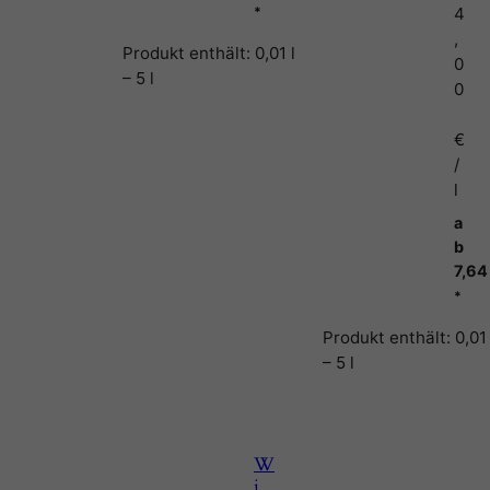
*
4
,
Produkt enthält: 0,01
l
0
– 5
l
0
€
/
l
a
b
7,6
*
Produkt enthält: 0,0
– 5
l
W
i