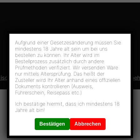
Aufgrund einer Gesetzesänderung müssen Sie
mindestens 18 Jahre alt sein um bei uns
bestellen zu können. Ihr Alter wird im
Bestellprozess zusätzlich durch andere
Prüfmethoden verifiziert. Wir versenden Ware
nur mittels Altersprüfung. Das heißt der
ischen
Akkuträger
Verdampfer
Caps & Pods
Zubeh
Zusteller wird Ihr Alter anhand eines offiziellen
Dokuments kontrollieren (Ausweis,
Führerschein, Reisepass etc.)
Ich bestätige hiermit, dass ich mindestens 18
Jahre alt bin!
Bestätigen
Abbrechen