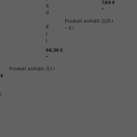
7,64
€
6
*
0
Produkt enthält: 0,01
l
€
– 5
l
/
l
68,36
€
*
Produkt enthält: 0,1
l
4
€
1
l