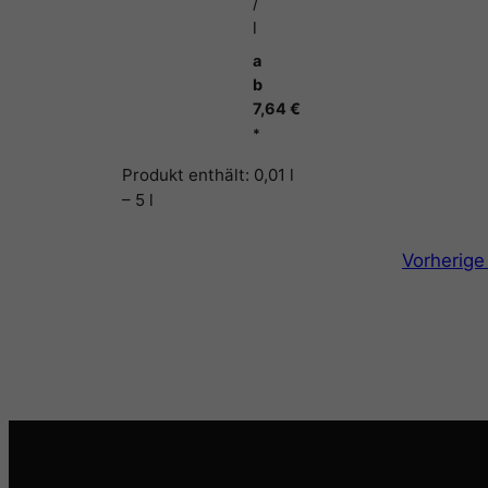
/
l
a
b
7,64
€
*
Produkt enthält: 0,01
l
– 5
l
Vorherige